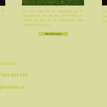
te
En una aldea de 40 habitantes en el
Pu
 el
corazón de Los Montes de Toledo, en
Hu
..
medio de uno de los Robledales más
de
grandes de Europa...
Más información
nosotros:
/ 661 663 952
s@outlook.es